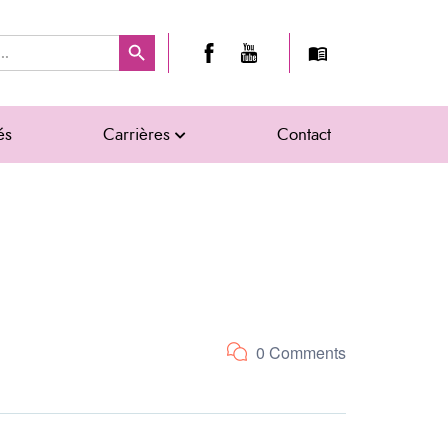
Search Button
és
Carrières
Contact
0 Comments