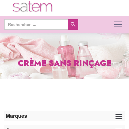
Search Button
Search
for:
CRÈME SANS RINÇAGE
Marques