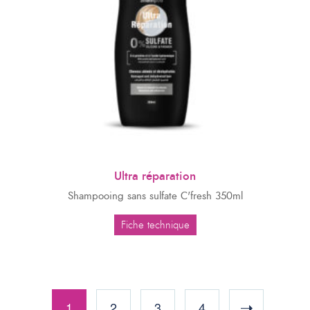
Ultra réparation
Shampooing sans sulfate C'fresh 350ml
Fiche technique
1
2
3
4