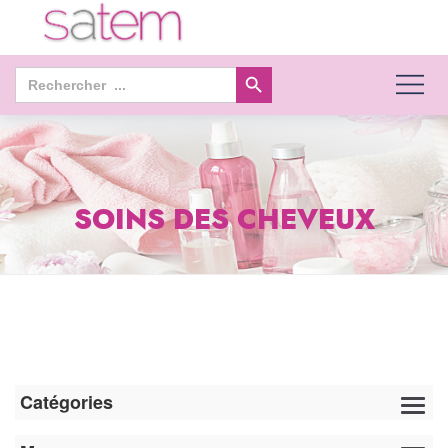
Search Button
Search
for:
SOINS DES CHEVEUX
Catégories