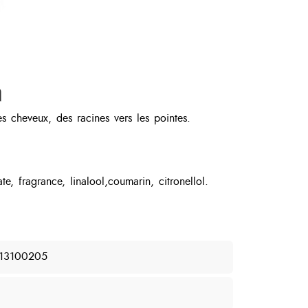
n
s cheveux, des racines vers les pointes.
e, fragrance, linalool,coumarin, citronellol.
13100205