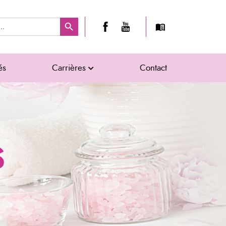
Search Button
és
Carrières
Contact
S