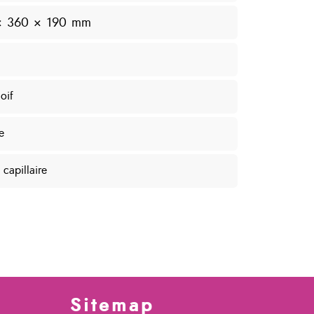
× 360 × 190 mm
oif
e
capillaire
Sitemap