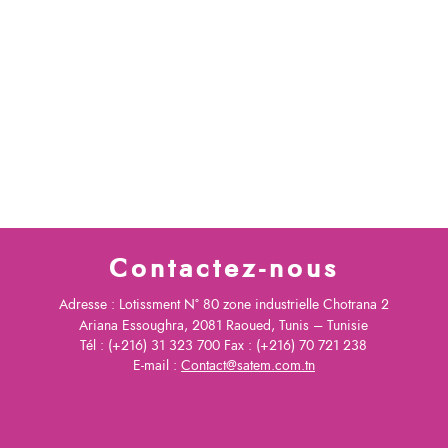
Contactez-nous
Adresse : Lotissment N° 80 zone industrielle Chotrana 2
Ariana Essoughra, 2081 Raoued, Tunis – Tunisie
Tél : (+216) 31 323 700 Fax : (+216) 70 721 238
E-mail :
Contact@satem.com.tn