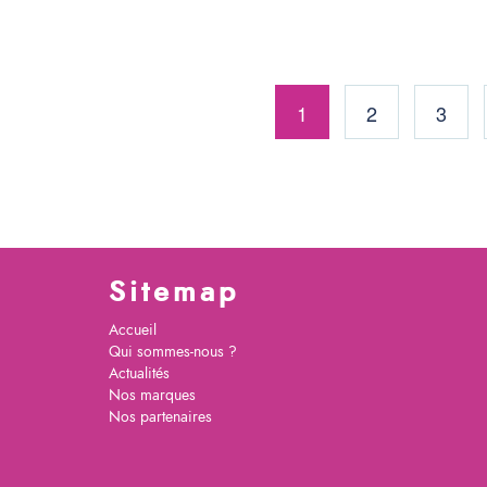
1
2
3
Sitemap
Accueil
Qui sommes-nous ?
Actualités
Nos marques
Nos partenaires