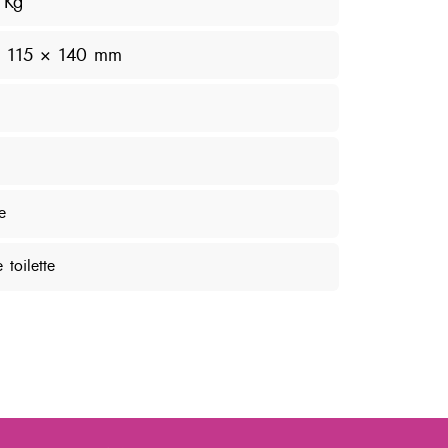
 Kg
× 115 × 140 mm
e
 toilette