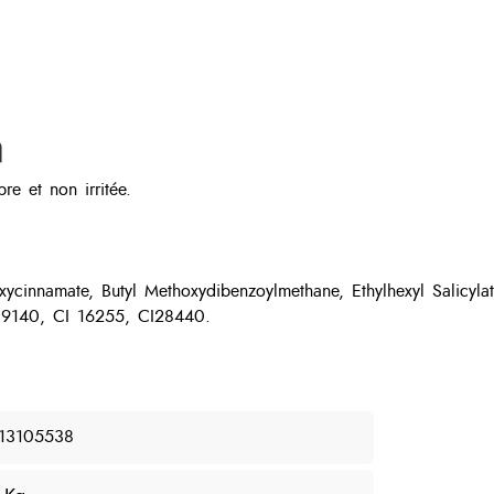
n
re et non irritée.
ycinnamate, Butyl Methoxydibenzoylmethane, Ethylhexyl Salicylate
 19140, CI 16255, CI28440.
13105538