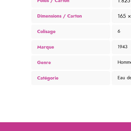
1.825
Poids
165 
Dimensions
Colisage
6
Marque
1943
Genre
Homm
Catégorie
Eau de