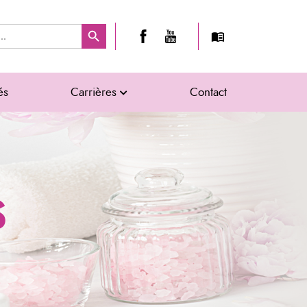
Search Button
és
Carrières
Contact
S