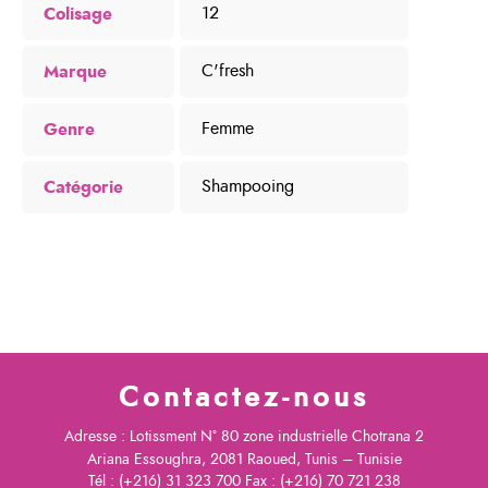
Colisage
12
Marque
C'fresh
Genre
Femme
Catégorie
Shampooing
Contactez-nous
Adresse : Lotissment N° 80 zone industrielle Chotrana 2
Ariana Essoughra, 2081 Raoued, Tunis – Tunisie
Tél : (+216) 31 323 700 Fax : (+216) 70 721 238