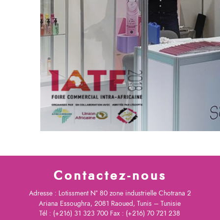
Contactez-nous
Adresse : Lotissment N° 80 zone industrielle Chotrana 2
Ariana Essoughra, 2081 Raoued, Tunis – Tunisie
Tél : (+216) 31 323 700 Fax : (+216) 70 721 238