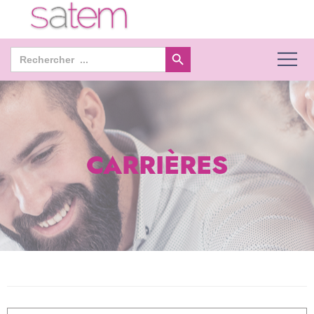
Search Button
Search
for:
CARRIÈRES