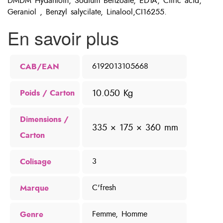
DMDM Hydantoin, Sodium Benzoate, EDTA, Citric acid,
Geraniol , Benzyl salycilate, Linalool,CI16255.
En savoir plus
CAB/EAN
6192013105668
10.050 Kg
Poids
Dimensions
335 × 175 × 360 mm
Colisage
3
Marque
C'fresh
Genre
Femme, Homme