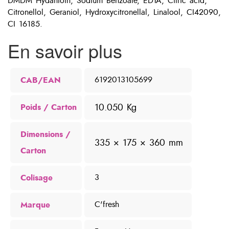
DMDM Hydantoin, Sodium Benzoate, EDTA, Citric acid,
Citronellol, Geraniol, Hydroxycitronellal, Linalool, CI42090,
CI 16185.
En savoir plus
CAB/EAN
6192013105699
10.050 Kg
Poids
Dimensions
335 × 175 × 360 mm
Colisage
3
Marque
C'fresh